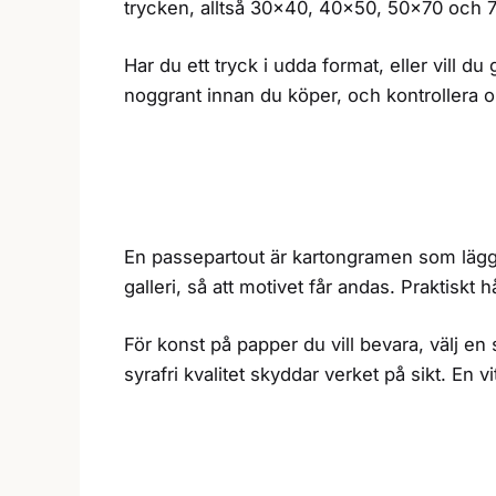
trycken, alltså 30×40, 40×50, 50×70 och 70
Har du ett tryck i udda format, eller vill d
noggrant innan du köper, och kontrollera o
En passepartout är kartongramen som läggs 
galleri, så att motivet får andas. Praktiskt h
För konst på papper du vill bevara, välj e
syrafri kvalitet skyddar verket på sikt. En 