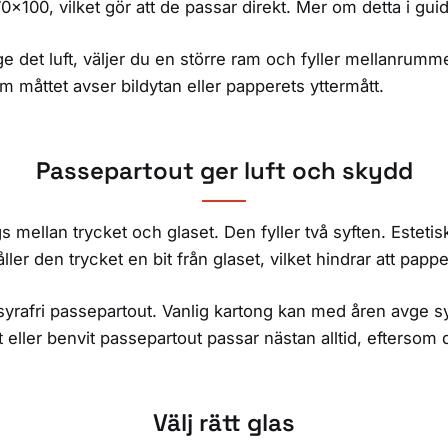
×100, vilket gör att de passar direkt. Mer om detta i gu
u ge det luft, väljer du en större ram och fyller mellanrum
m måttet avser bildytan eller papperets yttermått.
Passepartout ger luft och skydd
mellan trycket och glaset. Den fyller två syften. Estetisk
åller den trycket en bit från glaset, vilket hindrar att papp
n syrafri passepartout. Vanlig kartong kan med åren avge 
vit eller benvit passepartout passar nästan alltid, efterso
Välj rätt glas