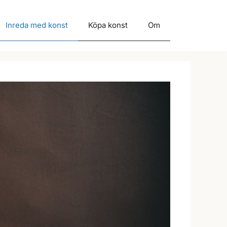
Inreda med konst
Köpa konst
Om