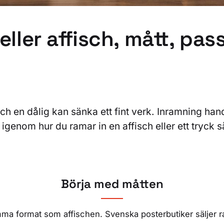
eller affisch, mått, pa
ch en dålig kan sänka ett fint verk. Inramning handl
 igenom hur du ramar in en affisch eller ett tryck s
Börja med måtten
amma format som affischen. Svenska posterbutiker sälje