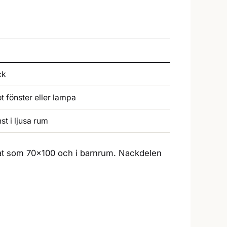
ck
t fönster eller lampa
st i ljusa rum
 format som 70×100 och i barnrum. Nackdelen