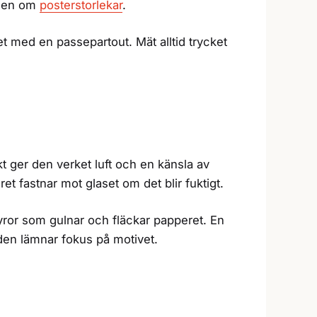
iden om
posterstorlekar
.
met med en passepartout. Mät alltid trycket
t ger den verket luft och en känsla av
eret fastnar mot glaset om det blir fuktigt.
syror som gulnar och fläckar papperet. En
m den lämnar fokus på motivet.