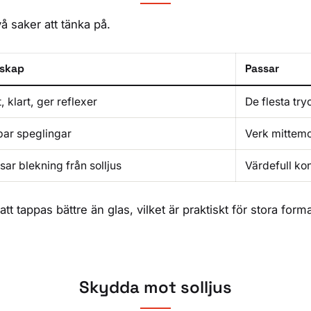
å saker att tänka på.
skap
Passar
t, klart, ger reflexer
De flesta try
ar speglingar
Verk mittemo
ar blekning från solljus
Värdefull kon
tål att tappas bättre än glas, vilket är praktiskt för stora
Skydda mot solljus