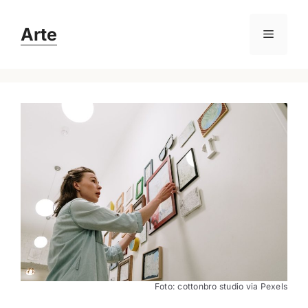
Hoppa
till
Arte
Meny
innehåll
Foto: cottonbro studio via Pexels