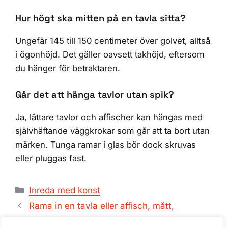
Hur högt ska mitten på en tavla sitta?
Ungefär 145 till 150 centimeter över golvet, alltså
i ögonhöjd. Det gäller oavsett takhöjd, eftersom
du hänger för betraktaren.
Går det att hänga tavlor utan spik?
Ja, lättare tavlor och affischer kan hängas med
självhäftande väggkrokar som går att ta bort utan
märken. Tunga ramar i glas bör dock skruvas
eller pluggas fast.
Kategorier
Inreda med konst
Rama in en tavla eller affisch, mått,
passepartout och glas